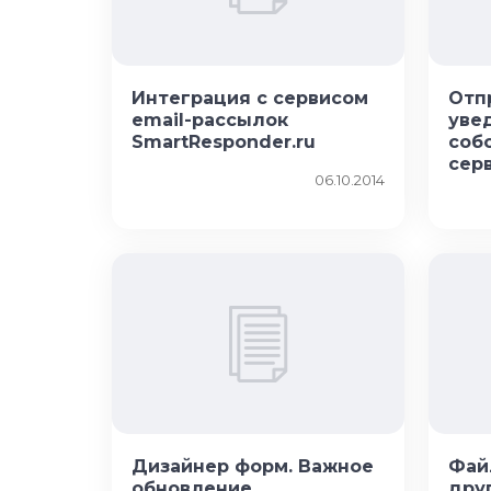
Интеграция с сервисом
Отпр
email-рассылок
уве
SmartResponder.ru
соб
сер
06.10.2014
Дизайнер форм. Важное
Фай
обновление
дру