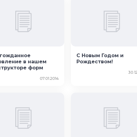
гожданное
С Новым Годом и
овление в нашем
Рождеством!
структоре форм
30.1
07.01.2014