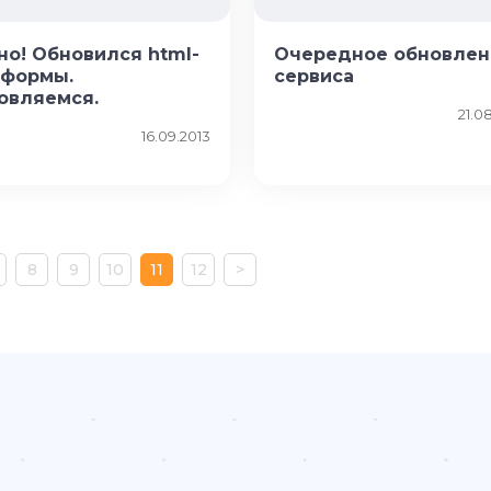
но! Обновился html-
Очередное обновлен
 формы.
сервиса
овляемся.
21.0
16.09.2013
8
9
10
11
12
>