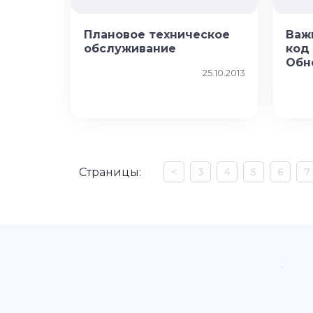
Плановое техническое
Важ
обслуживание
код
Обн
25.10.2013
Страницы:
<
3
4
5
6
7