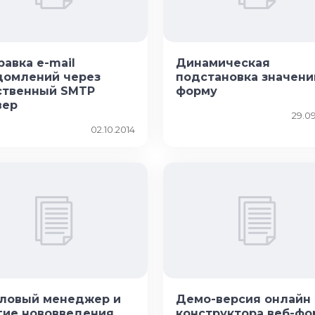
авка e-mail
Динамическая
домлений через
подстановка значени
ственный SMTP
форму
вер
29.09
02.10.2014
ловый менеджер и
Демо-версия онлайн
гие нововведения
конструктора веб-фо