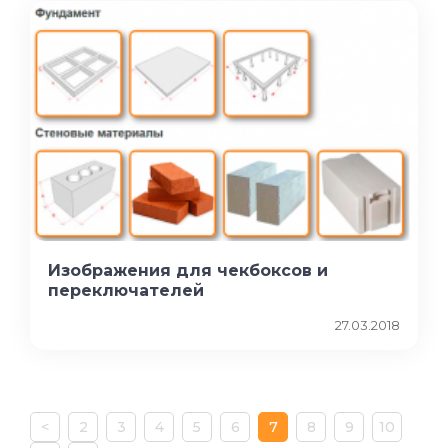
Изображения для чекбоксов и
переключателей
27.03.2018
<
2
3
4
5
6
7
8
9
10