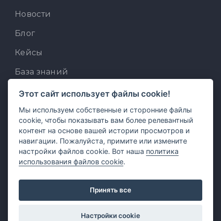
Новости
Блог
Кейсы
База знаний
Для разработчиков
Этот сайт использует файлы cookie!
Встроенный AI-ассистент
Мы используем собственные и сторонние файлы
cookie, чтобы показывать вам более релевантный
MCP для AI-клиентов
контент на основе вашей истории просмотров и
навигации. Пожалуйста, примите или измените
Отзывы и предложения
настройки файлов cookie. Вот наша
политика
использования файлов cookie
.
Принять все
Настройки cookie