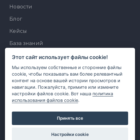
Новости
Блог
Кейсы
База знаний
Для разработчиков
Этот сайт использует файлы cookie!
Встроенный AI-ассистент
Мы используем собственные и сторонние файлы
cookie, чтобы показывать вам более релевантный
MCP для AI-клиентов
контент на основе вашей истории просмотров и
навигации. Пожалуйста, примите или измените
Отзывы и предложения
настройки файлов cookie. Вот наша
политика
использования файлов cookie
.
Принять все
Настройки cookie