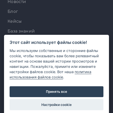
Новости
Блог
Кейсы
База знаний
Для разработчиков
Этот сайт использует файлы cookie!
Мы используем собственные и сторонние файлы
Встроенный AI-ассистент
cookie, чтобы показывать вам более релевантный
MCP для AI-клиентов
контент на основе вашей истории просмотров и
навигации. Пожалуйста, примите или измените
Отзывы и предложения
настройки файлов cookie. Вот наша
политика
использования файлов cookie
.
Принять все
Настройки cookie