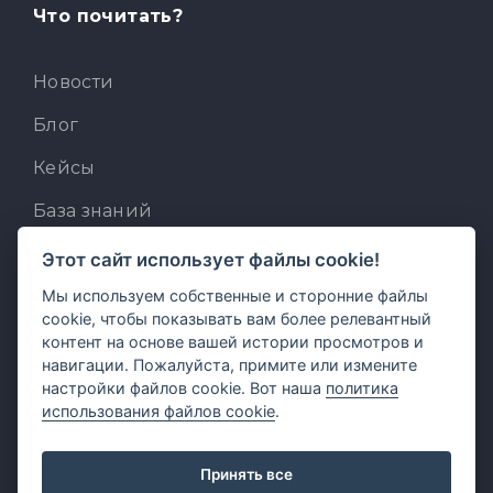
Что почитать?
Новости
Блог
Кейсы
База знаний
Для разработчиков
Этот сайт использует файлы cookie!
Встроенный AI-ассистент
Мы используем собственные и сторонние файлы
cookie, чтобы показывать вам более релевантный
MCP для AI-клиентов
контент на основе вашей истории просмотров и
навигации. Пожалуйста, примите или измените
Отзывы и предложения
настройки файлов cookie. Вот наша
политика
использования файлов cookie
.
Принять все