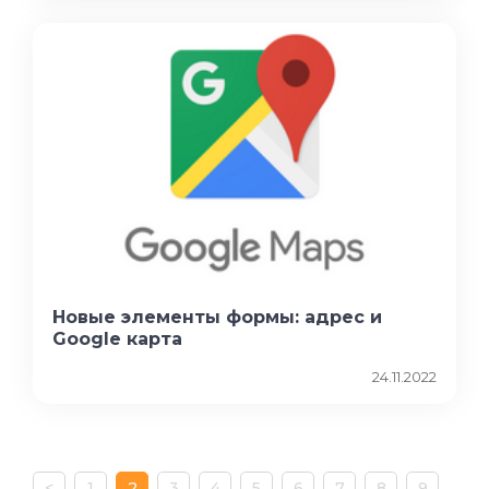
Новые элементы формы: адрес и
Google карта
24.11.2022
<
1
2
3
4
5
6
7
8
9