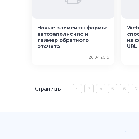
Новые элементы формы:
Web
автозаполнение и
спо
таймер обратного
из 
отсчета
URL
26.04.2015
Страницы:
<
3
4
5
6
7