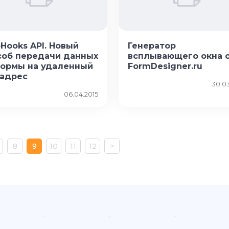
Hooks API. Новый
Генератор
соб передачи данных
всплывающего окна 
формы на удаленный
FormDesigner.ru
 адрес
30.03
06.04.2015
8
9
10
11
12
>