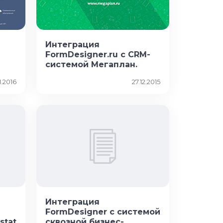
Интеграция
FormDesigner.ru с CRM-
системой Мегаплан.
1.2016
27.12.2015
Интеграция
FormDesigner с системой
stat
сквозной бизнес-