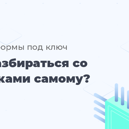
формы под ключ
азбираться со
ками самому?