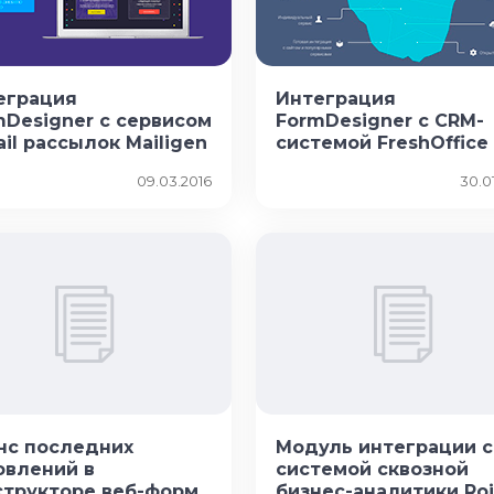
еграция
Интеграция
mDesigner с сервисом
FormDesigner с CRM-
il рассылок Mailigen
системой FreshOffice
09.03.2016
30.0
нс последних
Модуль интеграции с
овлений в
системой сквозной
структоре веб-форм
бизнес-аналитики Roi