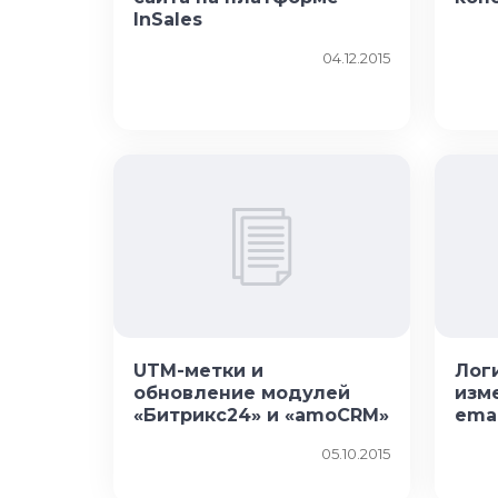
InSales
04.12.2015
UTM-метки и
Лог
обновление модулей
изм
«Битрикс24» и «amoCRM»
ema
05.10.2015