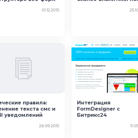
01.12.2015
25.1
ические правила:
Интеграция
енение текста смс и
FormDesigner с
il уведомлений
Битрикс24
26.09.2015
11.0