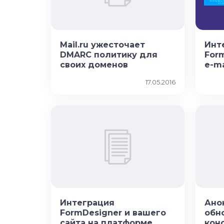
Mail.ru ужесточает
Инт
DMARC политику для
For
своих доменов
e-ma
17.05.2016
Интеграция
Ано
FormDesigner и вашего
обн
сайта на платформе
кон