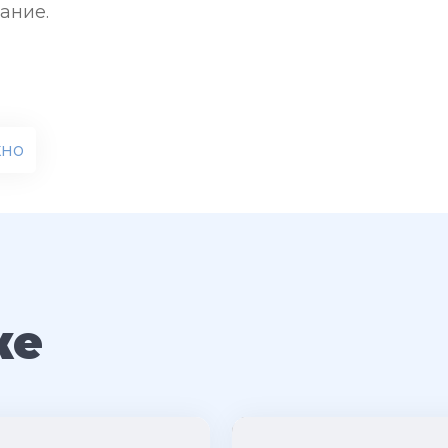
ание.
кно
же