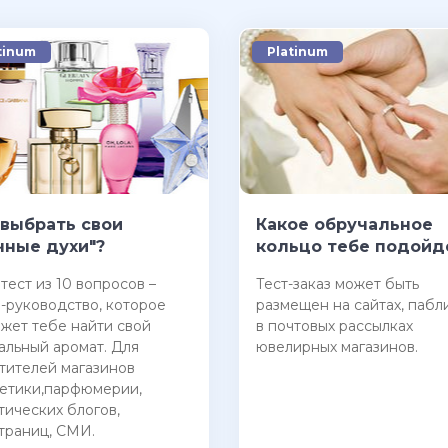
tinum
Platinum
 выбрать свои
Какое обручальное
чные духи"?
кольцо тебе подойд
 тест из 10 вопросов –
Тест-заказ может быть
-руководство, которое
размещен на сайтах, пабли
жет тебе найти свой
в почтовых рассылках
альный аромат. Для
ювелирных магазинов.
тителей магазинов
етики,парфюмерии,
тических блогов,
траниц, СМИ.