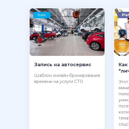
Basic
Pla
Запись на автосервис
Как
"ли
Шаблон онлайн-бронирования
времени на услуги СТО
Этот
мини
помо
уник
посе
косм
тема
соцс