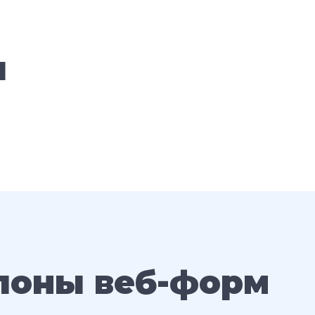
и
лоны веб-форм