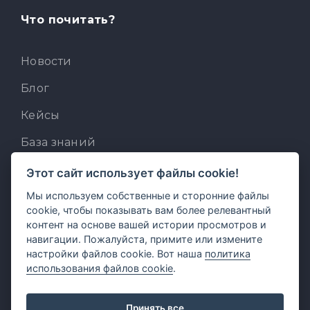
Что почитать?
Новости
Блог
Кейсы
База знаний
Для разработчиков
Этот сайт использует файлы cookie!
Встроенный AI-ассистент
Мы используем собственные и сторонние файлы
cookie, чтобы показывать вам более релевантный
MCP для AI-клиентов
контент на основе вашей истории просмотров и
навигации. Пожалуйста, примите или измените
Отзывы и предложения
настройки файлов cookie. Вот наша
политика
использования файлов cookie
.
Принять все