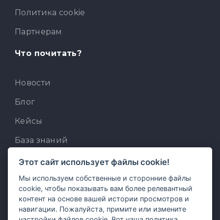
Политика cookie
Партнерам
Что почитать?
Новости
Блог
Кейсы
База знаний
Для разработчиков
Этот сайт использует файлы cookie!
Мы используем собственные и сторонние файлы
Встроенный AI-ассистент
cookie, чтобы показывать вам более релевантный
MCP для AI-клиентов
контент на основе вашей истории просмотров и
навигации. Пожалуйста, примите или измените
Отзывы и предложения
настройки файлов cookie. Вот наша
политика