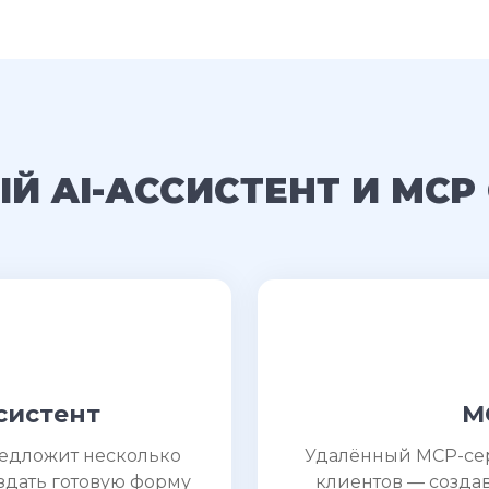
Й AI-АССИСТЕНТ И MCP
систент
M
редложит несколько
Удалённый MCP-серв
здать готовую форму
клиентов — созда