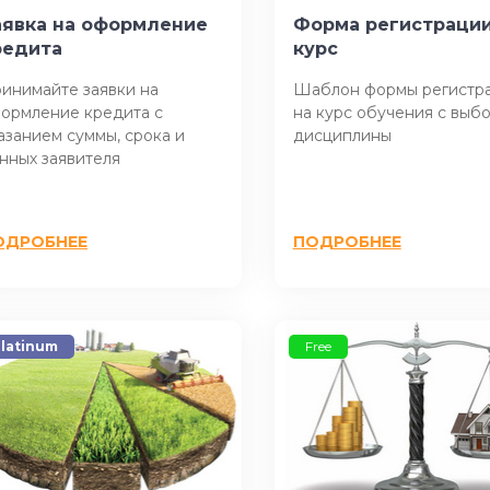
аявка на оформление
Форма регистрации
редита
курс
ринимайте заявки на
Шаблон формы регистр
ормление кредита с
на курс обучения с выб
азанием суммы, срока и
дисциплины
нных заявителя
ОДРОБНЕЕ
ПОДРОБНЕЕ
latinum
Free