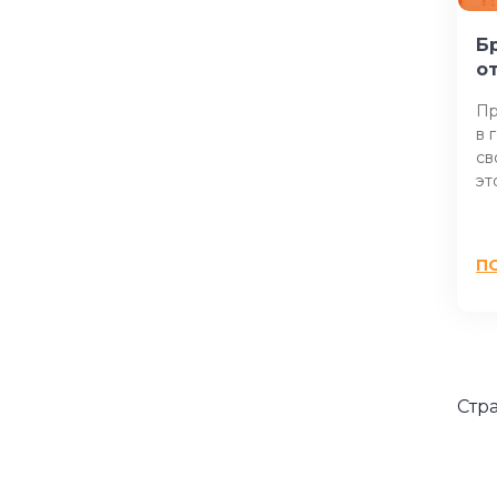
Б
о
Пр
в 
св
эт
П
Стр