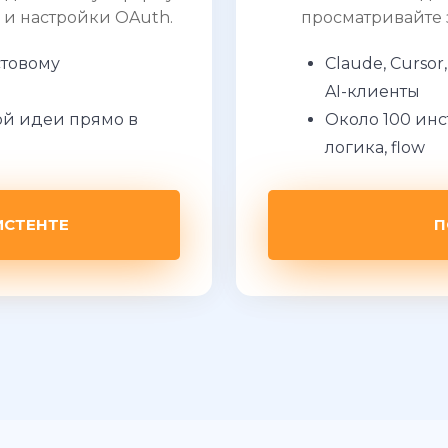
 и настройки OAuth.
просматривайте 
стовому
Claude, Curso
AI-клиенты
й идеи прямо в
Около 100 инс
логика, flow
ИСТЕНТЕ
П