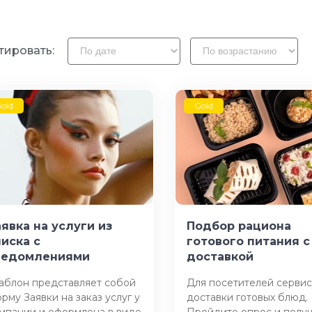
тировать:
old
Gold
явка на услуги из
Подбор рациона
писка с
готового питания с
ведомлениями
доставкой
блон представляет собой
Для посетителей серви
рму Заявки на заказ услуг у
доставки готовых блюд.
мпании и оформлена в виде
Пройдите опрос и полу