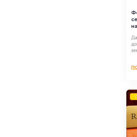
Ф
с
н
Да
до
зе
П
G