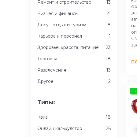
Ремонт и строительство
13
фо
да
Бизнес и финансы
21
ав
Досуг, отдых и туризм
8
на
оп
Карьера и персонал
1
СМ
за
Здоровье, красота, питание
23
Торговля
18
П
Развлечения
13
Другое
2
F
Типы:
Квиз
18
Онлайн калькулятор
26