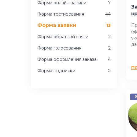
Форма онлайн-записи
7
З
к
Форма тестирования
44
Форма заявки
​П
13
оф
Форма обратной связи
2
ук
да
Форма голосования
2
Форма оформления заказа
4
П
Форма подписки
0
P