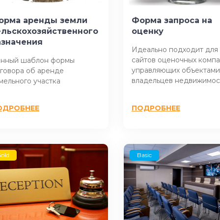
орма аренды земли
Форма запроса на
ельскохозяйственного
оценку
азначения
Идеально подходит для 
сайтов оценочных компа
нный шаблон формы
управляющих объектами
говора об аренде
владельцев недвижимос
мельного участка
ОДРОБНЕЕ
ПОДРОБНЕЕ
old
Basic