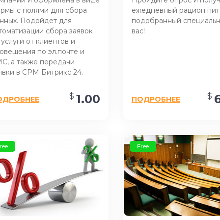
рмы с полями для сбора
ежедневный рацион пит
нных. Подойдет для
подобранный специальн
томатизации сбора заявок
вас!
 услуги от клиентов и
овещения по эл.почте и
С, а также передачи
явки в СРМ Битрикс 24.
$
$
1.00
6
ОДРОБНЕЕ
ПОДРОБНЕЕ
ree
Free