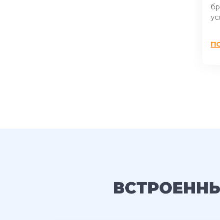
бр
ус
П
ВСТРОЕННЫ