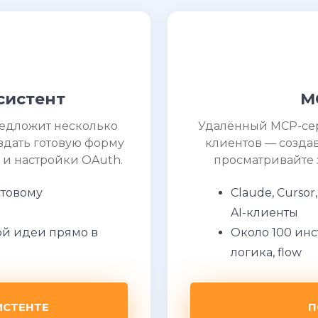
систент
M
редложит несколько
Удалённый MCP-серв
здать готовую форму
клиентов — созда
 и настройки OAuth.
просматривайте 
стовому
Claude, Curso
AI-клиенты
й идеи прямо в
Около 100 инс
логика, flow
ИСТЕНТЕ
П