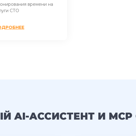
онирования времени на
луги СТО
ОДРОБНЕЕ
Й AI-АССИСТЕНТ И MCP