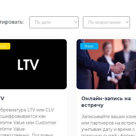
тировать:
old
Basic
TV
Онлайн-запись на
встречу
бревиатура LTV или CLV
сшифровывается как
Записывайте ваших кли
fetime Value или Customer
или партнеров на встре
fetime Value
учитывая дату и время с
ответственно. Дословно
помощью онлайн формы