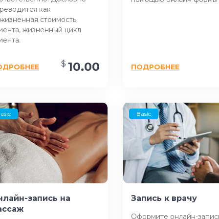
реводится как
жизненная стоимость
иента, жизненный цикл
иента.
$
10.00
ОДРОБНЕЕ
ПОДРОБНЕЕ
asic
Basic
нлайн-запись на
Запись к врачу
ассаж
Оформите онлайн-запис