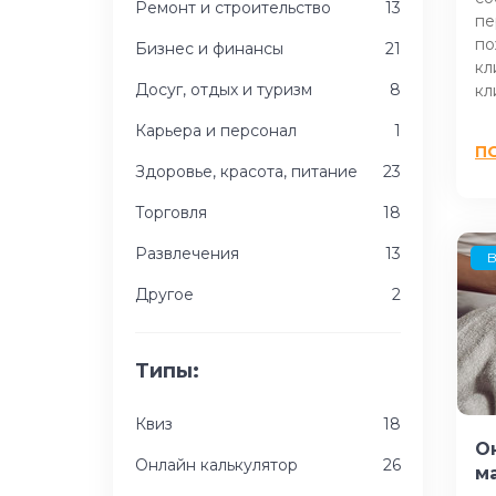
Ремонт и строительство
13
пе
по
Бизнес и финансы
21
кл
Досуг, отдых и туризм
8
кл
Карьера и персонал
1
П
Здоровье, красота, питание
23
Торговля
18
Развлечения
13
B
Другое
2
Типы:
Квиз
18
О
Онлайн калькулятор
26
м