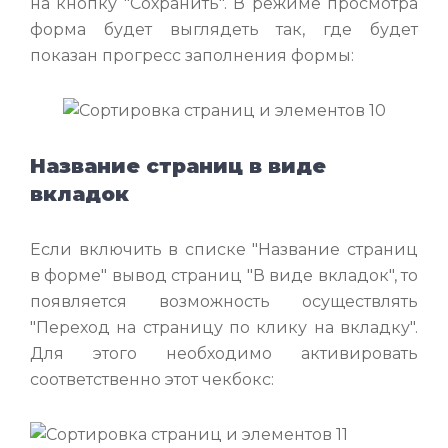
на кнопку "Сохранить". В режиме просмотра
форма будет выглядеть так, где будет
показан прогресс заполнения формы:
Название страниц в виде
вкладок
Если включить в списке "Название страниц
в форме" вывод страниц "В виде вкладок", то
появляется возможность осуществлять
"Переход на страницу по клику на вкладку".
Для этого необходимо активировать
соответственно этот чекбокс: