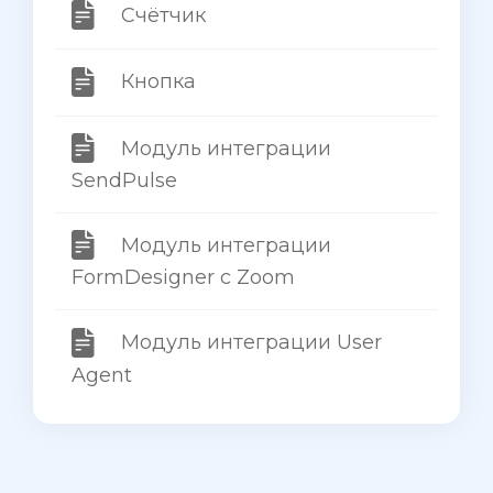
Счётчик
Кнопка
Модуль интеграции
SendPulse
Модуль интеграции
FormDesigner с Zoom
Модуль интеграции User
Agent