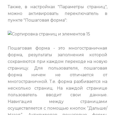
Также, в настройках "Параметры страниц",
можно активировать переключатель в
пункте "Пошаговая форма":
Пошаговая форма
- это многостраничная
форма, результаты заполнения которой
сохраняются при каждом переходе на новую
страницу. Для пользователя, пошаговая
форма ничем не отличается от
многостраничной. Т.е. форма разбивается на
несколько страниц. На каждой странице
пользователь вводит свои данные.
Навигация между страницами
осуществляется с помощью кнопок “Дальше/
Назад”. Активировав пошаговую форму,