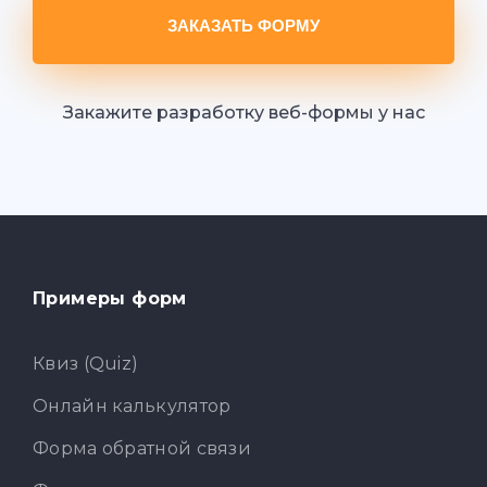
ЗАКАЗАТЬ ФОРМУ
Закажите разработку веб-формы у нас
Примеры форм
Квиз (Quiz)
Онлайн калькулятор
Форма обратной связи