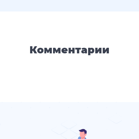
Комментарии